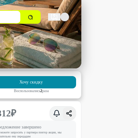
Хочу скидку
Воспользовались
2
раз
а
312
₽
едложение завершено
можете запросить у партнера повтор акции, мы
зательно ему передадим