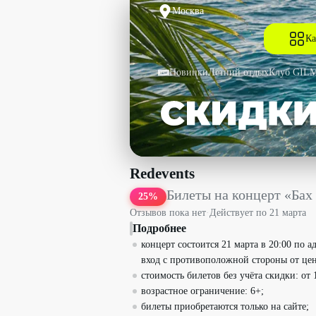
Москва
Ка
Новинки
Летний отдых
Клуб GIL
Билеты на концерт «Бах при свечах. H
Redevents
Билеты на концерт «Бах 
25
%
Отзывов пока нет
·
Действует по
21 марта
Подробнее
концерт состоится 21 марта в 20:00 по
вход с противоположной стороны от цен
стоимость билетов без учёта скидки: от 
возрастное ограничение: 6+;
билеты приобретаются только на сайте;