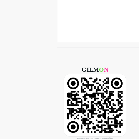
GILM
O
N
Наведите камеру и скачайте