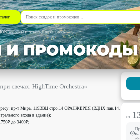
талог
MON
Вопросы и ответы
Для бизнеса
ighTime Orchestra» со скидкой 25% - Redevents в Москве
при свечах. HighTime Orchestra»
 адресу: пр-т Мира, 119ВВЦ стро.14 ОРАНЖЕРЕЯ (ВДНХ пав.14,
1
трального входа в здание);
от
1750₽ до 3400₽;
Пр
Вы 
обя