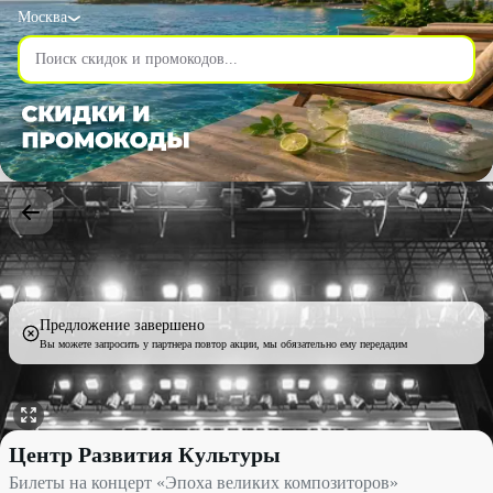
Москва
Предложение завершено
Вы можете запросить у партнера повтор акции, мы обязательно ему передадим
Билеты на концерт «Эпоха великих композиторов» со скидкой 
Центр Развития Культуры
Билеты на концерт «Эпоха великих композиторов»