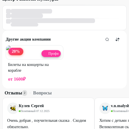
Другие акции компании
20
%
Профи
Билеты на концерты на
корабле
от
1600
₽
Отзывы
·
Вопросы
2
Кулев Сергей
v.n.malys
Позитивный
·
07.12.2025
Позитивный
·
Очень добрая , поучительная сказка . Сходим
Хотим с детьми п
обязательно.
Великолепная ск