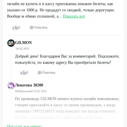
онлайн не купить и в кассу приезжаешь никакие билеты, как
указано от 1000 р. Не продадут со скидкой, только дорогущие.
Вообще м обман сплошной, а...
Показать всё
0
Ответить
GILMON
·
24.02.2023
Добрый день! Благодарим Вас за комментарий. Подскажите,
пожалуйста, по какому адресу Вы приобретали билеты?
0
Ответить
Лепатова 30200
Нейтральный
·
24.02.2023
По промокоду GILMON ничего купить онлайн невозможно,
говорят приезжайте в кассу со своим промокодом, а когда
звонишь+74952334833 театр комедии там всегда отвечают
билетов для промокода нет, приезжайте за полную
стоимость покупайте дорогие билеты, вообщем обман
Показать все ответы