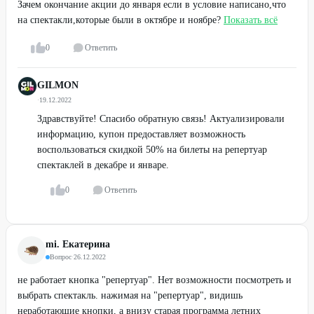
Зачем окончание акции до января если в условие написано,что
бронируют на 2 дня-ЛОЖЬ!!! Звонила около 20 раз в
на спектакли,которые были в октябре и ноябре?
Показать всё
разные месяца - НИКОГДА НЕ РАЗРЕШАЛИ
ЗАБРОНИРОВАТЬ и в кассе билетов от 1000 нет всегда
0
Ответить
говорили! Я говорю: как же так , ведь на сайте у вас их
полно, а они их не разрешают купить!!! В общем дурной
GILMON
театр и липовая акция!
·
19.12.2022
0
Ответить
Здравствуйте! Спасибо обратную связь! Актуализировали
информацию, купон предоставляет возможность
воспользоваться скидкой 50% на билеты на репертуар
спектаклей в декабре и январе.
0
Ответить
mi. Екатерина
Вопрос
·
26.12.2022
не работает кнопка "репертуар". Нет возможности посмотреть и
выбрать спектакль. нажимая на "репертуар", видишь
неработающие кнопки, а внизу старая программа летних