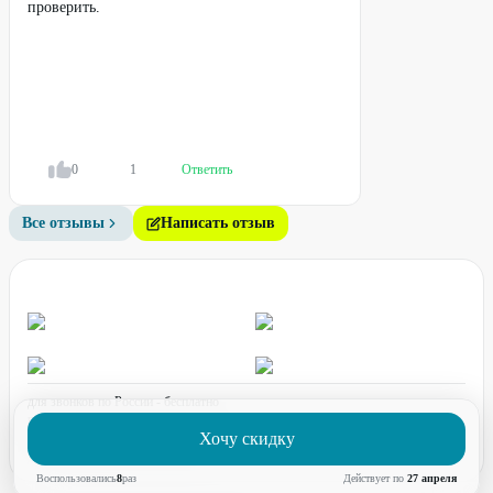
проверить.
0
1
Ответить
Все отзывы
Написать отзыв
для звонков по России - бесплатно
график работы:
ПН-ПТ с 08:00 до 17:00 (по МСК)
Хочу скидку
Воспользовались
8
раз
Действует по
27 апреля