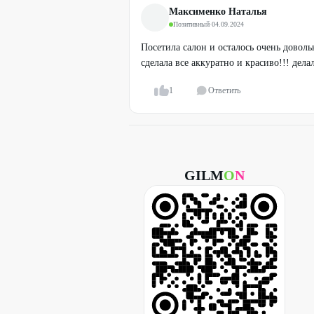
Максименко Наталья
Позитивный
·
04.09.2024
Посетила салон и осталось очень доволь
сделала все аккуратно и красиво!!! дела
1
Ответить
GILM
O
N