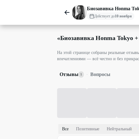
Биозавивка Honma Tok
Действует до
10 ноября
«
Биозавивка Honma Tokyo +
На этой странице собраны реальные отзы
впечатлениями — всё честно и без прикра
Отзывы
·
Вопросы
1
Все
Позитивные
Нейтральный