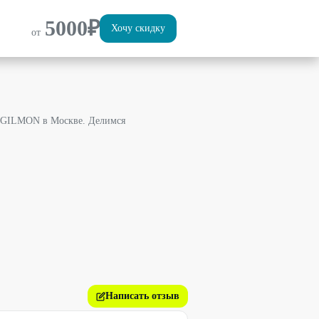
5000
₽
Хочу скидку
от
й GILMON в Москве. Делимся
Написать отзыв