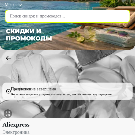
Москва
Предложение завершено
Вы можете запросить у партнера повтор акции, мы обязательно ему передадим
Электроника со скидкой до 70% - Aliexpress в Москве
Aliexpress
Электроника