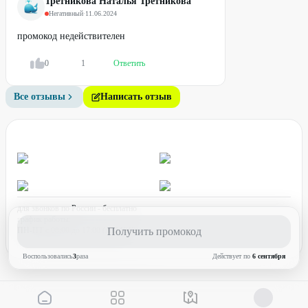
Третникова Наталья Третникова
Негативный
·
11.06.2024
промокод недействителен
0
1
Ответить
Все отзывы
Написать отзыв
для звонков по России - бесплатно
график работы:
ПН-ПТ с 08:00 до 17:00 (по МСК)
Получить промокод
Воспользовались
3
раз
а
Действует по
6 сентября