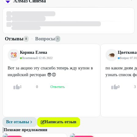
Алмаз Синема
Отзывы
·
Вопросы
8
4
Корина Елена
Цветкова
Позитивный
·
12.05.2022
Вопрос
·
07.01
Вот за акцию эту спасибо.теперь жду купон в
по каким дням д
индийский ресторан 😎😍
узнать список ф
1
0
Ответить
0
3
Все отзывы
Написать отзыв
Похожие предложения