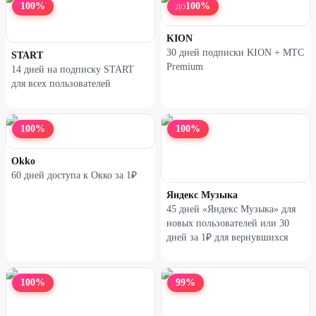
100
%
100
%
ДО
KION
30 дней подписки KION + МТС
START
Premium
14 дней на подписку START
для всех пользователей
100
%
100
%
Okko
60 дней доступа к Окко за 1₽
Яндекс Музыка
45 дней «Яндекс Музыка» для
новых пользователей или 30
дней за 1₽ для вернувшихся
100
%
99
%