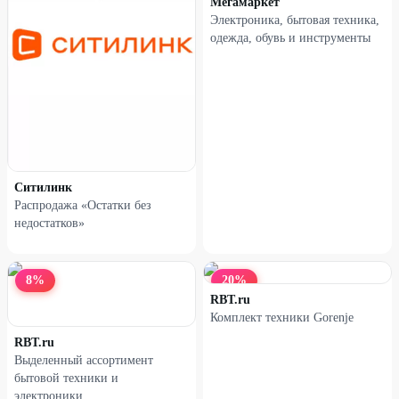
Мегамаркет
Электроника, бытовая техника,
одежда, обувь и инструменты
Наушники XIAOMI Redmi
Наушники XIAOMI Redmi
Buds 5 черные
Buds 5 голубые
38
%
38
%
Ситилинк
Распродажа «Остатки без
недостатков»
8
%
20
%
RBT.ru
Комплект техники Gorenje
RBT.ru
Выделенный ассортимент
Наушники XIAOMI Redmi
Наушники XIAOMI Redmi
бытовой техники и
Buds 6 Active белые
Buds 6 Active черные
электроники