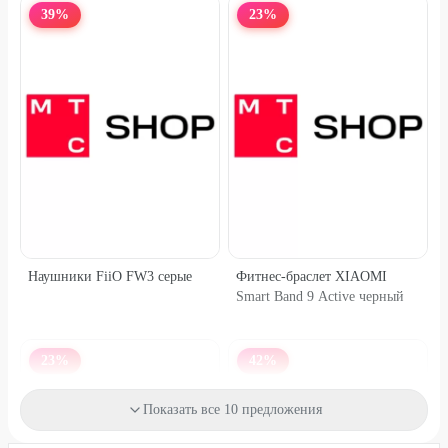
39
%
23
%
Наушники FiiO FW3 серые
Фитнес-браслет XIAOMI
Smart Band 9 Active черный
23
%
42
%
Показать все 10 предложения