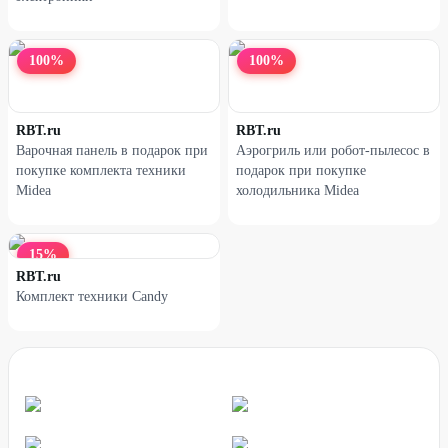
38
%
25
%
100
%
100
%
RBT.ru
RBT.ru
Варочная панель в подарок при
Аэрогриль или робот-пылесос в
покупке комплекта техники
подарок при покупке
Midea
холодильника Midea
15
%
RBT.ru
Комплект техники Candy
Наушники XIAOMI Redmi
Наушники XIAOMI Redmi
Buds 6 Active голубые
Buds 6 Lite белые