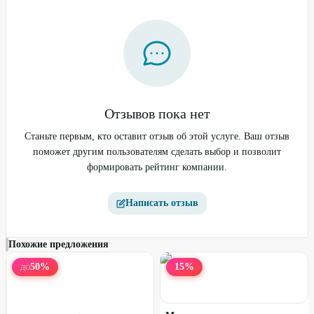
Отзывов пока нет
Фитнес-браслет XIAOMI
Наушники XIAOMI Redmi
Smart Band 9 Active розовый
Станьте первым, кто оставит отзыв об этой услуге. Ваш отзыв
Buds 5 белые
поможет другим пользователям сделать выбор и позволит
формировать рейтинг компании.
42
%
42
%
Написать отзыв
Похожие предложения
50
%
15
%
ДО