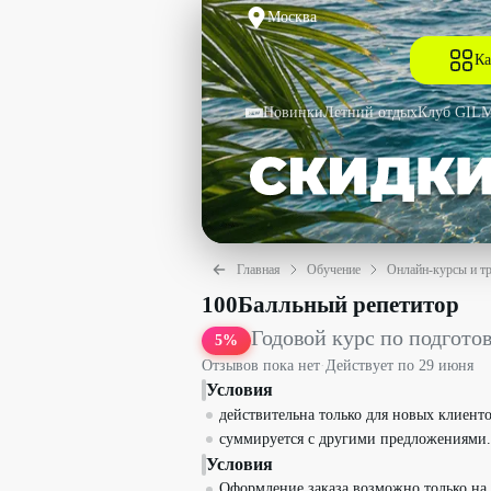
Москва
Ка
Новинки
Летний отдых
Клуб GIL
Главная
Обучение
Онлайн-курсы и т
Годовой курс по подготовке к ЕГЭ и 
100Балльный репетитор
Годовой курс по подгото
5
%
Отзывов пока нет
·
Действует по
29 июня
Условия
действительна только для новых клиенто
суммируется с другими предложениями.
Условия
Оформление заказа возможно только на 