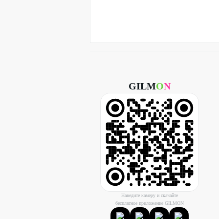
GILM
O
N
Наведите камеру и скачайте
бесплатное приложение GILMON