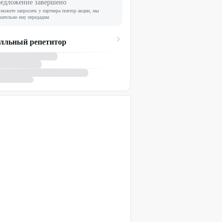
едложение завершено
можете запросить у партнера повтор акции, мы
зательно ему передадим
лльный репетитор