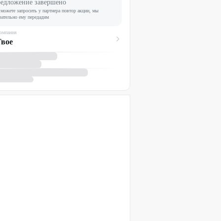
едложение завершено
можете запросить у партнера повтор акции, мы
зательно ему передадим
омпания
Твое