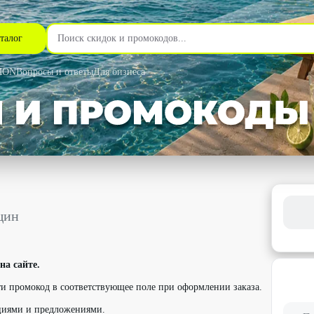
талог
MON
Вопросы и ответы
Для бизнеса
до 80% - Твое в Москве
щин
на сайте.
и промокод в соответствующее поле при оформлении заказа.
циями и предложениями.