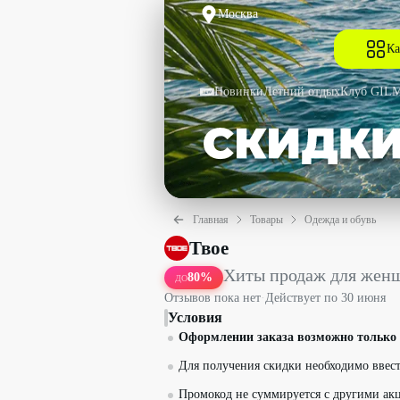
Москва
Ка
Новинки
Летний отдых
Клуб GIL
Главная
Товары
Одежда и обувь
Хиты продаж для женщин со скидкой 
Твое
Хиты продаж для жен
80
%
ДО
Отзывов пока нет
·
Действует по
30 июня
Условия
Оформлении заказа возможно только 
Для получения скидки необходимо ввест
Промокод не суммируется с другими ак