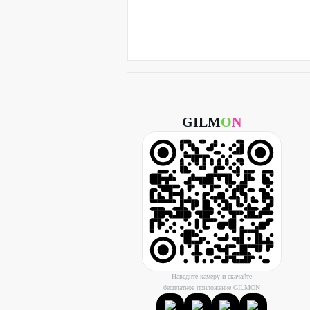
GILM
O
N
Наведите камеру и скачайте
бесплатное приложение GILMON