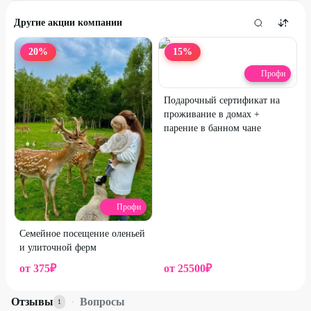
Другие акции компании
20
%
15
%
Профи
Подарочный сертификат на
проживание в домах +
парение в банном чане
Профи
Семейное посещение оленьей
и улиточной ферм
от
375
₽
от
25500
₽
Отзывы
·
Вопросы
1