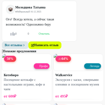
Молодцова Татьяна
Нейтральный
·
16.12.2025
Ого! Всегда хотела, а сейчас такая
возможность! Однозначно беру
0
0
Ответить
Все отзывы
Написать отзыв
Похожие предложения
50
%
64
%
ДО
Профи
Легенда
Котобюро
Walkservice
Посещение котокафе с
Экскурсия с хаски, северными
настольными играми, кофе и
оленями и посещением музеев
чаем
от
600
₽
от
495
₽