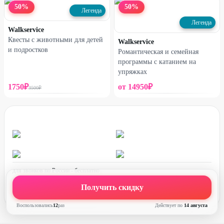
50
%
50
%
Легенда
Легенда
Walkservice
Квесты с животными для детей
Walkservice
и подростков
Романтическая и семейная
программы с катанием на
упряжках
1750
₽
от
14950
₽
3500
₽
для звонков по России - бесплатно
график работы:
ПН-ПТ с 08:00 до 17:00 (по МСК)
Получить скидку
Воспользовались
12
раз
Действует по
14 августа