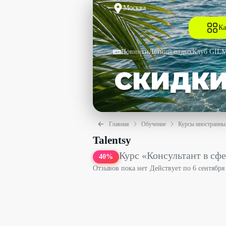
Москва
Ка
Новинки
Летний отдых
Клуб GIL
Главная
Обучение
Курсы иностранны
Курс «Консультант в сфере сексуальн
Talentsy
Курс «Консультант в сф
40
%
Отзывов пока нет
·
Действует по
6 сентября