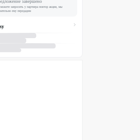
едложение завершено
можете запросить у партнера повтор акции, мы
зательно ему передадим
sy