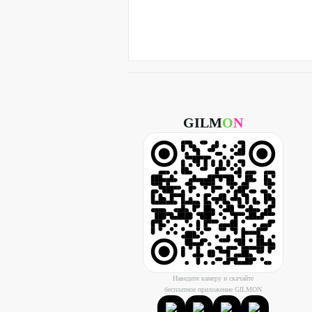
GILM
O
N
Наведите камеру и скачайте
бесплатное приложение GILMON