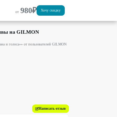
980
₽
Хочу скидку
от
зывы на GILMON
ана и голоса»» от пользователей GILMON
Написать отзыв