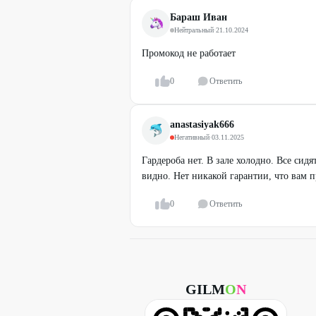
Бараш Иван
Нейтральный
·
21.10.2024
Промокод не работает
0
Ответить
anastasiyak666
Негативный
·
03.11.2025
Гардероба нет. В зале холодно. Все си
видно. Нет никакой гарантии, что вам пр
0
Ответить
GILM
O
N