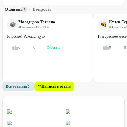
Отзывы
·
Вопросы
5
Молодцова Татьяна
Кулев Се
Позитивный
·
13.12.2025
Позитивный
·
Классно! Рекомендую
Интересное место
0
0
Ответить
0
0
Все отзывы
Написать отзыв