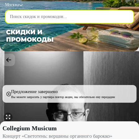
Москва
Предложение завершено
Вы можете запросить у партнера повтор акции, мы обязательно ему передадим
Концерт «Светотень: вершины органного барокко» со скидкой 
Collegium Musicum
Концерт «Светотень: вершины органного барокко»