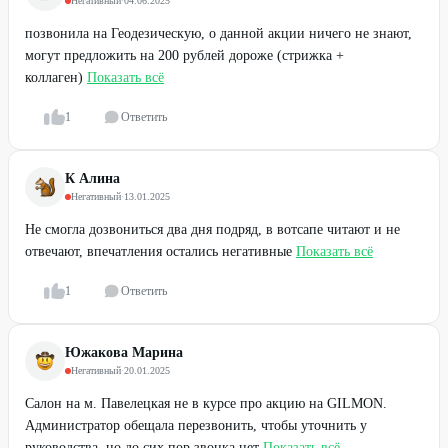
Негативный
·
04.06.2025
позвонила на Геодезическую, о данной акции ничего не знают,
могут предложить на 200 рублей дороже (стрижка +
коллаген)
Показать всё
1
Ответить
К Алина
Негативный
·
13.01.2025
Не смогла дозвониться два дня подряд, в вотсапе читают и не
отвечают, впечатления остались негативные
Показать всё
1
Ответить
Южакова Марина
Негативный
·
20.01.2025
Салон на м. Павелецкая не в курсе про акцию на GILMON.
Администратор обещала перезвонить, чтобы уточнить у
руководства, но до сих пор звонка нет
Показать всё