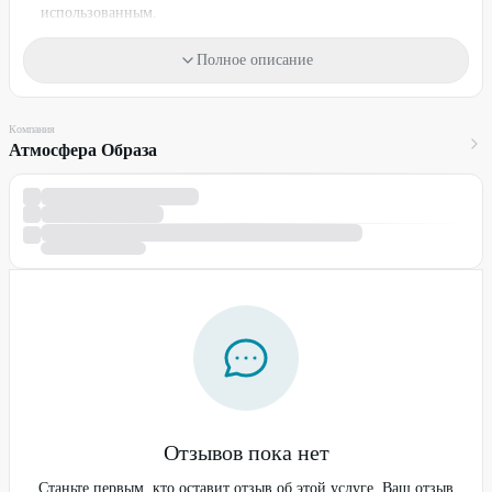
использованным.
Один промокод действует на одну услугу для одного человека.
Полное описание
Промокод можно использовать неограниченное количество раз.
Необходима предварительная запись по телефону:
+7 (915) 179-
Компания
27-51
Атмосфера Образа
Для получения скидки предъявите промокод.
Стоимость оплачивается на месте.
Промокод не суммируется с другими действующими
предложениями компании.
ПРЕДУПРЕЖДАЕМ О НЕОБХОДИМОСТИ ПОЛУЧЕНИЯ
КОНСУЛЬТАЦИИ У ВРАЧА (СПЕЦИАЛИСТА) ПО
ОКАЗЫВАЕМЫМ УСЛУГАМ И
ПРОТИВОПОКАЗАНИЯМ.
Отзывов пока нет
Станьте первым, кто оставит отзыв об этой услуге. Ваш отзыв