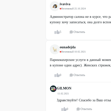
ivaviva
Негативный
·
25.10.2024
Администратор салона не в курсе, что 
купону хочу записаться, она долго вспом
5
Ответить
ounadejda
Негативный
·
10.02.2021
Парикмахерские услуги в данный момент
в купоне один адрес). Женских стрижек
0
Ответить
GILMON
·
11.02.2021
Здравствуйте! Спасибо за Ваш отзы
0
Ответить