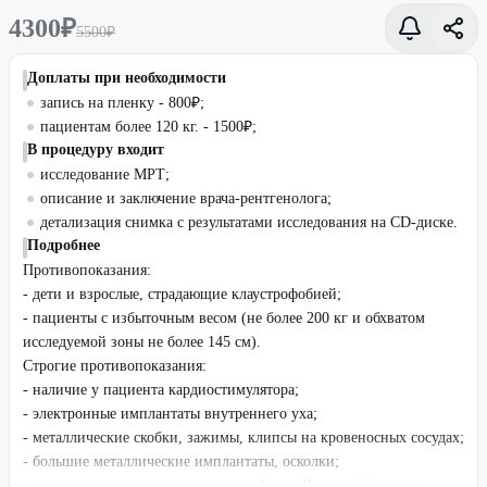
4300
₽
5500
₽
Доплаты при необходимости
запись на пленку - 800₽;
пациентам более 120 кг. - 1500₽;
В процедуру входит
исследование МРТ;
описание и заключение врача-рентгенолога;
детализация снимка с результатами исследования на CD-диске.
Подробнее
Противопоказания:
- дети и взрослые, страдающие клаустрофобией;
- пациенты с избыточным весом (не более 200 кг и обхватом
исследуемой зоны не более 145 см).
Строгие противопоказания:
- наличие у пациента кардиостимулятора;
- электронные имплантаты внутреннего уха;
- металлические скобки, зажимы, клипсы на кровеносных сосудах;
- большие металлические имплантаты, осколки;
- инородные металлические тела орбиты.nК относительным