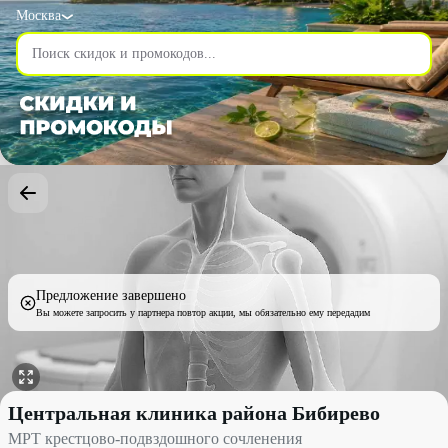
Москва
Предложение завершено
Вы можете запросить у партнера повтор акции, мы обязательно ему передадим
МРТ крестцово-подвздошного сочленения со скидкой 22% - Це
Центральная клиника района Бибирево
МРТ крестцово-подвздошного сочленения