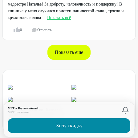
медсестре Наталье! За доброту, человечность и поддержку! В
клинике у меня случился приступ панической атаки, трясло и
кружилась голова....
Показать всё
0
Ответить
Показать еще
МРТ в Первомайской
для звонков по России - бесплатно
МРТ суставов
график работы:
ПН-ПТ с 08:00 до 17:00 (по МСК)
Хочу скидку