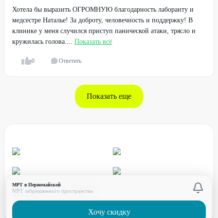
Хотела бы выразить ОГРОМНУЮ благодарность лаборанту и
медсестре Наталье! За доброту, человечность и поддержку! В
клинике у меня случился приступ панической атаки, трясло и
кружилась голова....
Показать всё
0
Ответить
Показать еще
МРТ в Первомайской
для звонков по России - бесплатно
МРТ забрюшинного пространства
график работы:
ПН-ПТ с 08:00 до 17:00 (по МСК)
Хочу скидку