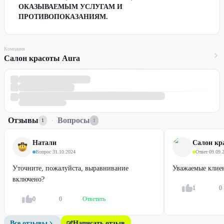
ОКАЗЫВАЕМЫМ УСЛУГАМ И
ПРОТИВОПОКАЗАНИЯМ.
Компания
Салон красоты Aura
Отзывы
·
Вопросы
1
1
Натали
Салон кр
Вопрос
·
31.10.2024
Ответ
·
09.09.
Уточните, пожалуйста, выравнивание
Уважаемые клие
включено?
1
0
0
0
Ответить
Все отзывы
Написать отзыв