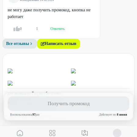
не могу даже получить промокод, кнопка не
работает
0
1
Ответить
Все отзывы
Написать отзыв
для звонков по России - бесплатно
график работы:
ПН-ПТ с 08:00 до 17:00 (по МСК)
Получить промокод
Воспользовались
97
раз
Действует по
8 июня