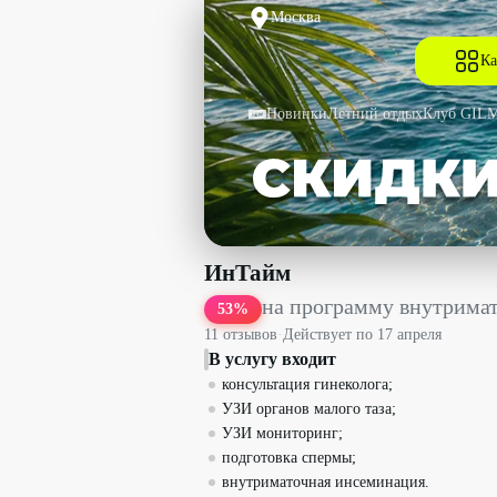
Москва
Ка
Новинки
Летний отдых
Клуб GIL
на программу внутриматочной инсеми
ИнТайм
на программу внутримат
53
%
11
отзыв
ов
·
Действует по
17 апреля
В услугу входит
консультация гинеколога;
УЗИ органов малого таза;
УЗИ мониторинг;
подготовка спермы;
внутриматочная инсеминация.