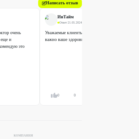
Написать отзыв
ИнТайм
Ответ
·
21.05.2024
октор очень
Уважаемые клиенты, ждем вас в нашей клинике! 
 еще и
важно ваше здоровье.
екомендую это
0
0
Ответить
КОМПАНИЯ