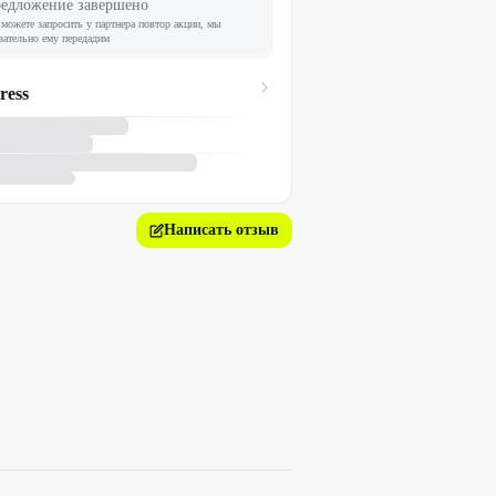
едложение завершено
можете запросить у партнера повтор акции, мы
зательно ему передадим
ress
Написать отзыв