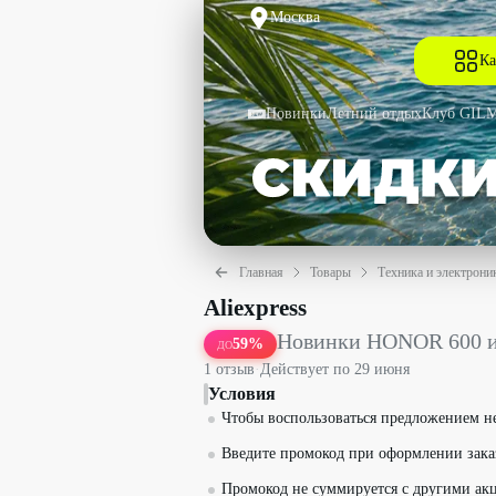
Москва
Ка
Новинки
Летний отдых
Клуб GIL
Главная
Товары
Техника и электрони
Новинки HONOR 600 и HONOR 600 Pro 
Aliexpress
Новинки HONOR 600 и
59
%
ДО
1
отзыв
·
Действует по
29 июня
Условия
Чтобы воспользоваться предложением не
Введите промокод при оформлении зака
Промокод не суммируется с другими ак