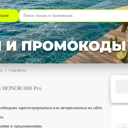
талог
MON
Вопросы и ответы
Для бизнеса
ка
Смартфоны
со скидкой до 59% - Aliexpress в Москве
 HONOR 600 Pro
обходимо зарегистрироваться или авторизоваться на сайте.
за.
циями и предложениями.