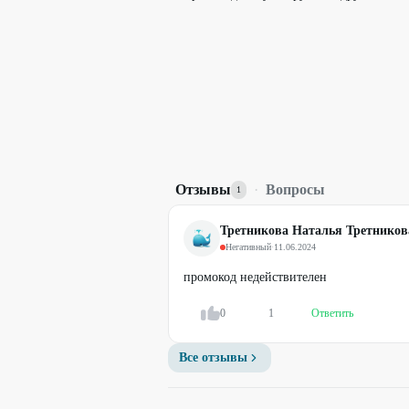
Отзывы
·
Вопросы
1
Третникова Наталья Третников
Негативный
·
11.06.2024
промокод недействителен
0
1
Ответить
Все отзывы