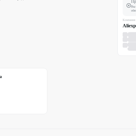
Пр
Вы 
обя
Компания
Aliexp
а