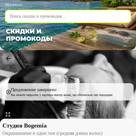
Москва
Предложение завершено
Вы можете запросить у партнера повтор акции, мы обязательно ему передадим
Окрашивание в один тон (средняя длина волос) со скидкой до 
Студия Bogemia
Окрашивание в один тон (средняя длина волос)