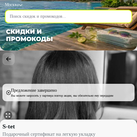
Москва
Предложение завершено
Вы можете запросить у партнера повтор акции, мы обязательно ему передадим
Подарочный сертификат на легкую укладку со скидкой 28% - S-
S-tet
Подарочный сертификат на легкую укладку