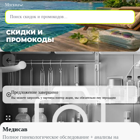
Москва
Предложение завершено
Вы можете запросить у партнера повтор акции, мы обязательно ему передадим
Полное гинекологическое обследование + анализы на инфекции
Медисав
Полное гинекологическое обследование + анализы на