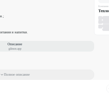
Компания
Тепло
н.;
итания и напитки.
Описание
gilmon.app
ейсов;
соответствующее поле, скидка рассчитывается автоматически;
Полное описание
»;
чты, на который будет отправлен электронный билет, Ф. И. О.
н. до отправления.