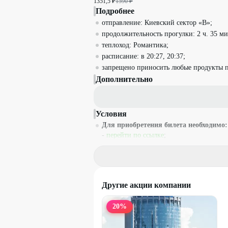
1351,5 ₽
1590 ₽
Подробнее
отправление: Киевский сектор «B»;
продолжительность прогулки: 2 ч. 35 ми
теплоход: Романтика;
расписание: в 20:27, 20:37;
запрещено приносить любые продукты п
Дополнительно
Условия
Для приобретения билета необходимо:
-
перейти по ссылке
;
- выберите дату и время из расписания р
- ввести промокод (номер промокода) в 
- нажмите на кнопку «Перейти к оплате
- укажите в форме адрес электронной по
Другие акции компании
владельца билета и номер телефона;
- нажмите на кнопку «Оплатить заказ».
20
%
На посадку необходимо прийти за 30 ми