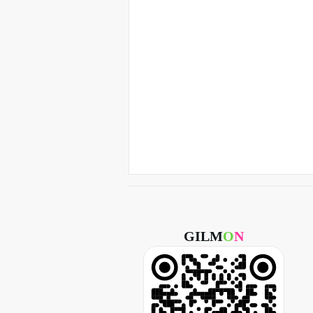
GILM
O
N