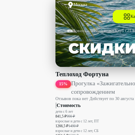
Москва
Ка
Новинки
Летний отдых
Клуб GIL
Прогулка «Зажигательное Disco Party
Теплоход Фортуна
Прогулка «Зажигательно
15
%
сопровождением
Отзывов пока нет
·
Действует по
30 августа
Стоимость
дети с 6 лет
841,5 ₽
990 ₽
взрослые и дети с 12 лет, ПТ
1266,5 ₽
1490 ₽
взрослые и дети с 12 лет, СБ