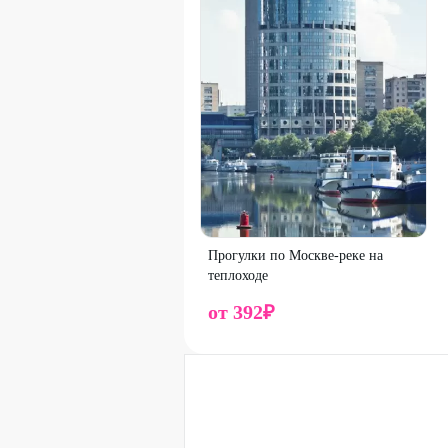
После оплаты билет будет выслан на ва
Если письмо не приходит, проверьте па
писем зависит от индивидуальных настр
раз.
Предъявите электронный билет при поса
Об отмене визита предупредите за 24 ча
Условия возврата электронных билетов
.
Один промокод действует на один прогу
Возникающие вопросы и дополнительн
Прогулки по Москве-реке на
Промокод можно использовать неограни
теплоходе
Стоимость оплачивается на сайте.
от
392
₽