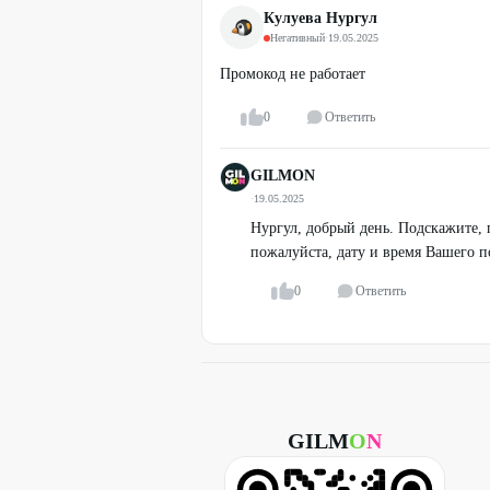
Кулуева Нургул
Негативный
·
19.05.2025
Промокод не работает
0
Ответить
GILMON
·
19.05.2025
Нургул, добрый день. Подскажите, 
пожалуйста, дату и время Вашего 
0
Ответить
GILM
O
N