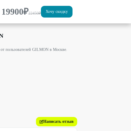
19900
₽
Хочу скидку
22450
₽
N
 от пользователей GILMON в Москве.
Написать отзыв