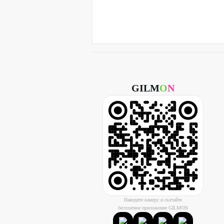
GILM
O
N
Наведите камеру и скачайте
бесплатное приложение GILMON