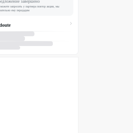
едложение завершено
можете запросить у партнера повтор акции, мы
зательно ему передадим
doute