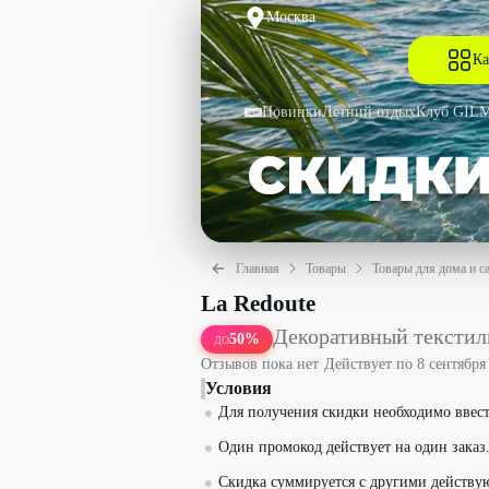
Москва
Ка
Новинки
Летний отдых
Клуб GIL
Главная
Товары
Товары для дома и с
Декоративный текстиль со скидкой до
La Redoute
Декоративный текстил
50
%
ДО
Отзывов пока нет
·
Действует по
8 сентября
Условия
Для получения скидки необходимо ввест
Один промокод действует на один заказ
Скидка суммируется с другими действ