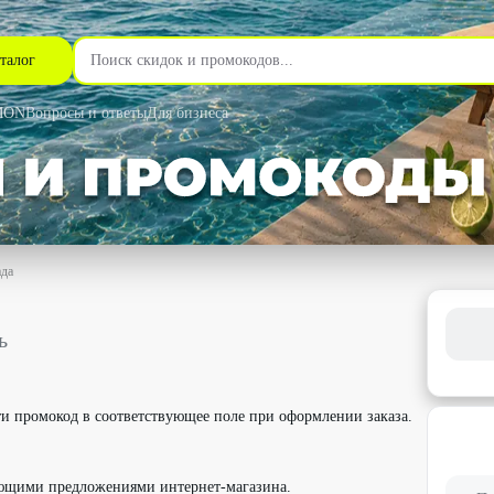
талог
MON
Вопросы и ответы
Для бизнеса
ада
 50% - La Redoute в Москве
ь
и промокод в соответствующее поле при оформлении заказа.
.
ующими предложениями интернет-магазина.