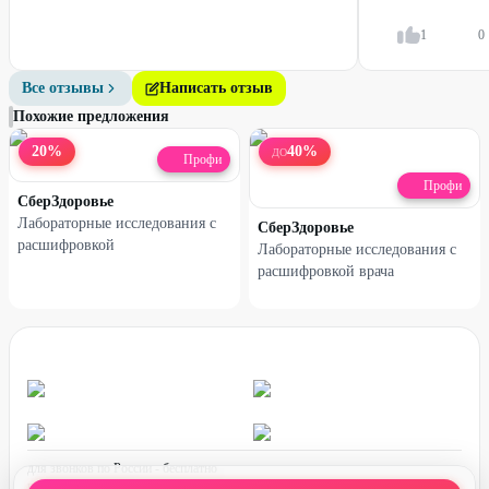
1
0
Все отзывы
Написать отзыв
Похожие предложения
20
%
40
%
ДО
Профи
Профи
СберЗдоровье
Лабораторные исследования с
СберЗдоровье
расшифровкой
Лабораторные исследования с
расшифровкой врача
для звонков по России - бесплатно
график работы: