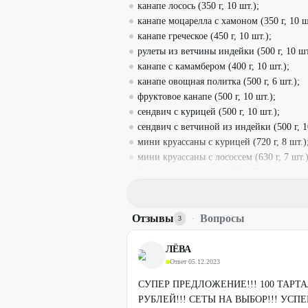
канапе лосось (350 г, 10 шт.);
канапе моцарелла с хамоном (350 г, 10 ш
канапе греческое (450 г, 10 шт.);
рулеты из ветчины индейки (500 г, 10 шт
канапе с камамбером (400 г, 10 шт.);
канапе овощная политка (500 г, 6 шт.);
фруктовое канапе (500 г, 10 шт.);
сендвич с курицей (500 г, 10 шт.);
сендвич с ветчиной из индейки (500 г, 1
мини круассаны с курицей (720 г, 8 шт.)
мини круассаны с лососсем (630 г, 7 шт.)
брускетта с лососем (400 г, 5 шт.);
брускетта с салями (400 г, 5 шт.);
брускетта с бужениной (400 г, 5 шт.);
Отзывы
брускета с говядиной (400 г, 5 шт.);
·
Вопросы
3
брускета с креветкой (400 г, 5 шт.).
Условия
ЛЁВА
Ответ
·
05.12.2023
Меню:
-
банкетное меню
;
СУПЕР ПРЕДЛОЖЕНИЕ!!! 100 ТАРТАЛ
-
кейтеринг
.
РУБЛЕЙ!!! СЕТЫ НА ВЫБОР!!! УСПЕ