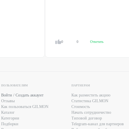
юбое время работы компании.
кидки.
.
0
0
Ответить
ченное количество раз.
ние столика по телефонам:
ый или электронный промокод из мобильного приложения/
ПОЛЬЗОВАТЕЛЯМ
ПАРТНЕРАМ
Войти / Создать аккаунт
Как разместить акцию
Отзывы
Статистика GILMON
е спецпредложения компании и не суммируется с
Как пользоваться GILMON
Стоимость
Каталог
Начать сотрудничество
Категории
Типовой договор
Подборки
Telegram-канал для партнеров