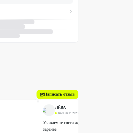
А
Написать отзыв
ЛЁВА
Ответ
·
28.11.2023
.
Уважаемые гости ждем вас в гости. На декабрь б
заранее.