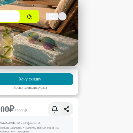
Хочу скидку
Воспользовались
4
раз
а
400
₽
32000
₽
едложение завершено
можете запросить у партнера повтор акции, мы
зательно ему передадим