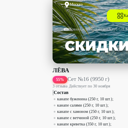
Москва
Ка
Новинки
Летний отдых
Клуб GIL
Сет №16 (9950 г) со скидкой 55% - Л
ЛЁВА
Сет №16 (9950 г)
55
%
3
отзыв
а
·
Действует по
30 ноября
Состав
канапе буженина (250 г, 10 шт.);
канапе салями (250 г, 10 шт.);
канапе с хамоном (250 г, 10 шт.);
канапе с ветчиной (250 г, 10 шт.);
канапе креветка (350 г, 10 шт.);