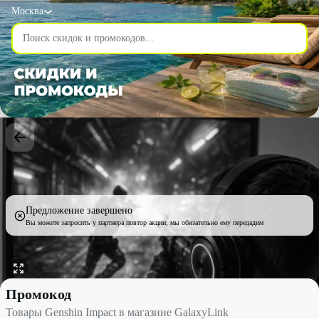
Москва
Предложение завершено
Вы можете запросить у партнера повтор акции, мы обязательно ему передадим
Товары Genshin Impact в магазине GalaxyLink со скидкой 10% 
Промокод
Товары Genshin Impact в магазине GalaxyLink