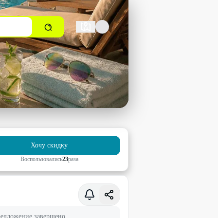
Хочу скидку
Воспользовались
23
раз
а
едложение завершено