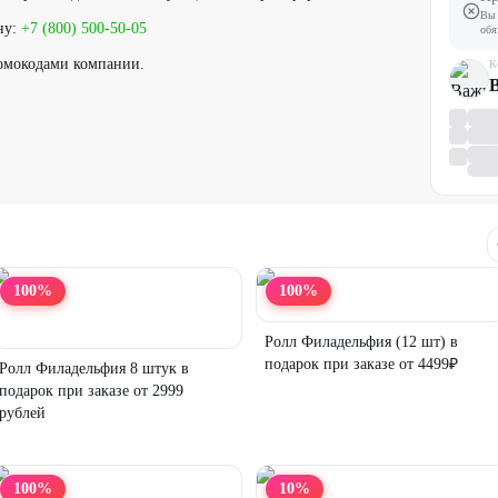
Вы 
ну:
+7 (800) 500-50-05
обя
омокодами компании.
К
100
%
100
%
Ролл Филадельфия (12 шт) в
подарок при заказе от 4499₽
Ролл Филадельфия 8 штук в
подарок при заказе от 2999
рублей
100
%
10
%