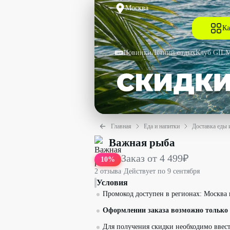
Москва
Ка
Новинки
Летний отдых
Клуб GIL
Главная
Еда и напитки
Доставка еды 
Заказ от 4 499₽ со скидкой 10% - Важ
Важная рыба
Заказ от 4 499₽
10
%
2
отзыв
а
·
Действует по
9 сентября
Условия
Промокод доступен в регионах: Москва 
Оформлении заказа возможно только 
Для получения скидки необходимо ввест