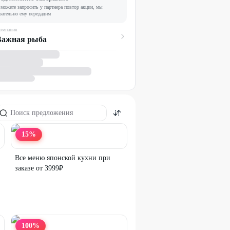
можете запросить у партнера повтор акции, мы
зательно ему передадим
омпания
Важная рыба
15
%
Все меню японской кухни при
заказе от 3999₽
100
%