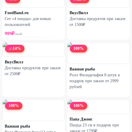
FoodBand.ru
ВкусВилл
Сет «4 пиццы» для новых
Доставка продуктов при заказе
пользователей
от 1500₽
999
₽
1812
₽
14
%
100
%
ДО
ВкусВилл
Доставка продуктов при заказе
Важная рыба
от 2500₽
Ролл Филадельфия 8 штук в
подарок при заказе от 2999
рублей
100
%
100
%
Папа Джонс
Пицца 23 см в подарок при
Важная рыба
заказе от 1799₽