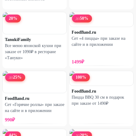
20
%
50
%
ДО
FoodBand.ru
Сет «4 пиццы» при заказе на
TanukiFamily
сайте и в приложении
Все меню японской кухни при
заказе от 1090₽ в ресторане
«Тануки»
1499
₽
25
%
100
%
ДО
FoodBand.ru
Пицца BBQ 30 см в подарок
FoodBand.ru
при заказе от 1490₽
Сет «Горячие роллы» при заказе
на сайте и в приложении
990
₽
44
%
20
%
ДО