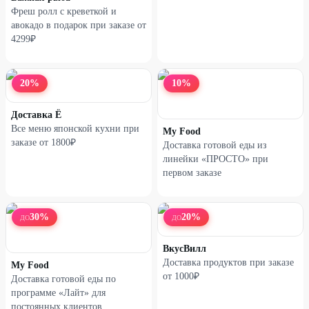
42
%
Фреш ролл с креветкой и
авокадо в подарок при заказе от
4299₽
20
%
10
%
Доставка Ё
Все меню японской кухни при
My Food
заказе от 1800₽
Доставка готовой еды из
линейки «ПРОСТО» при
первом заказе
Доставка готовой еды по
мотивам «Одиссеи» при
первом заказе
30
%
20
%
ДО
ДО
ВкусВилл
Доставка продуктов при заказе
My Food
от 1000₽
Доставка готовой еды по
программе «Лайт» для
постоянных клиентов