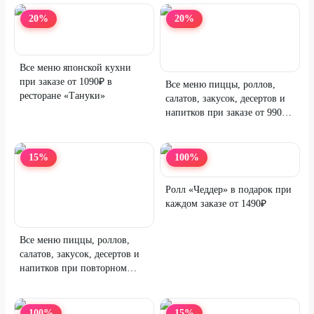
20
%
20
%
Все меню японской кухни
при заказе от 1090₽ в
Все меню пиццы, роллов,
ресторане «Тануки»
салатов, закусок, десертов и
напитков при заказе от 990₽
в «TVOЯ Пицца»
15
%
100
%
Ролл «Чеддер» в подарок при
каждом заказе от 1490₽
Все меню пиццы, роллов,
салатов, закусок, десертов и
напитков при повторном
заказе от 1190₽ «TVOЯ
Пицца»
100
%
15
%