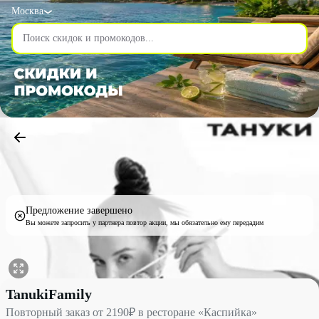
Москва
Предложение завершено
Вы можете запросить у партнера повтор акции, мы обязательно ему передадим
Повторный заказ от 2190₽ в ресторане «Каспийка» со скидкой 
TanukiFamily
Повторный заказ от 2190₽ в ресторане «Каспийка»