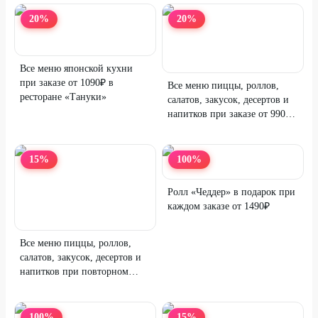
20
%
20
%
Все меню японской кухни
при заказе от 1090₽ в
Все меню пиццы, роллов,
ресторане «Тануки»
салатов, закусок, десертов и
напитков при заказе от 990₽
в «TVOЯ Пицца»
15
%
100
%
Ролл «Чеддер» в подарок при
каждом заказе от 1490₽
Все меню пиццы, роллов,
салатов, закусок, десертов и
напитков при повторном
заказе от 1190₽ «TVOЯ
Пицца»
100
%
15
%