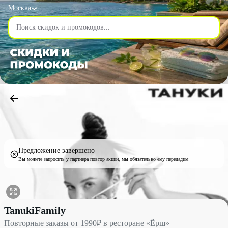
Москва
Предложение завершено
Вы можете запросить у партнера повтор акции, мы обязательно ему передадим
Повторные заказы от 1990₽ в ресторане «Ёрш» со скидкой 15% 
TanukiFamily
Повторные заказы от 1990₽ в ресторане «Ёрш»