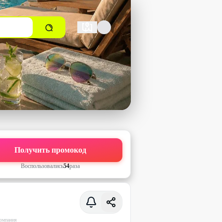
Получить промокод
Воспользовались
54
раз
а
омпания