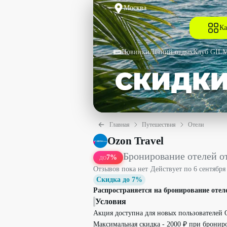
Москва
Ка
Новинки
Летний отдых
Клуб GIL
Главная
Путешествия
Отели
Бронирование отелей от 30000₽ со ски
Ozon Travel
Бронирование отелей о
7
%
ДО
Отзывов пока нет
·
Действует по
6 сентября
Скидка до 7%
Распространяется на бронирование отеле
Условия
Акция доступна для новых пользователей O
Максимальная скидка - 2000 ₽ при брониров