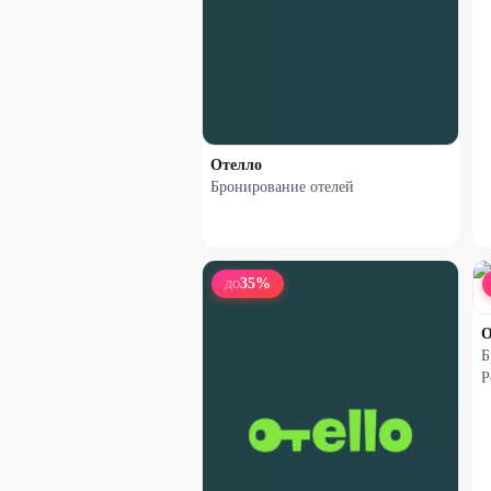
Отелло
Бронирование отелей
35
%
ДО
О
Б
Р