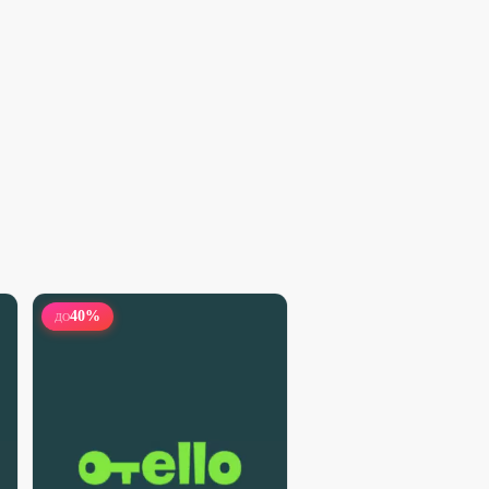
40
%
ДО