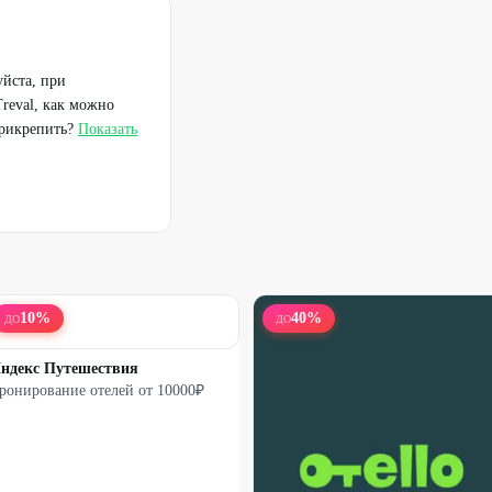
йста, при
reval, как можно
прикрепить?
Показать
10
%
40
%
ДО
ДО
ндекс Путешествия
ронирование отелей от 10000₽