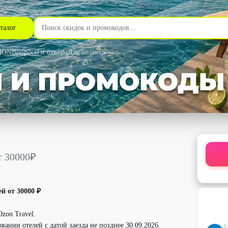
талог
MON
Вопросы и ответы
Для бизнеса
дкой до 7% - Ozon Travel в Москве
т 30000₽
й от 30000 ₽
zon Travel.
ании отелей с датой заезда не позднее 30.09.2026.
К