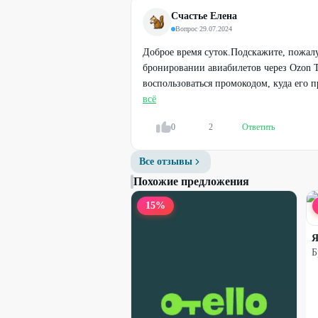
Счастье Елена
Вопрос
·
29.07.2024
Доброе время суток.Подскажите, пожалу
бронировании авиабилетов через Ozon T
воспользоваться промокодом, куда его 
всё
0
2
Ответить
Все отзывы
Похожие предложения
15
%
Я
Б