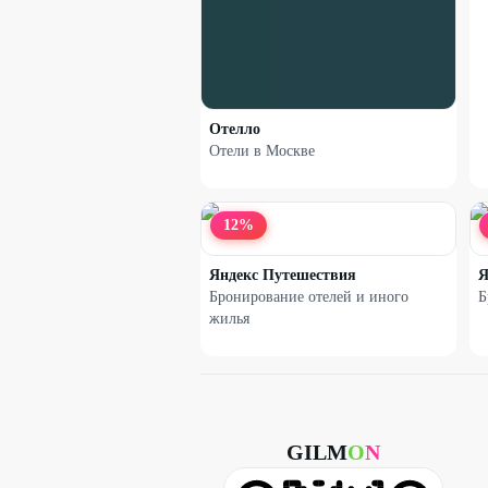
Отелло
Отели в Москве
12
%
Яндекс Путешествия
Я
Бронирование отелей и иного
Б
жилья
GILM
O
N