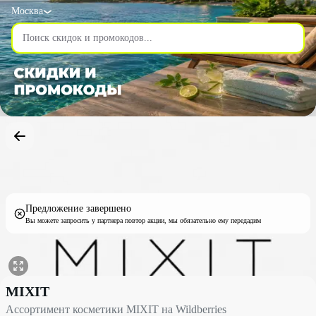
Москва
Предложение завершено
Вы можете запросить у партнера повтор акции, мы обязательно ему передадим
Ассортимент косметики MIXIT на Wildberries со скидкой 6% - 
MIXIT
Ассортимент косметики MIXIT на Wildberries