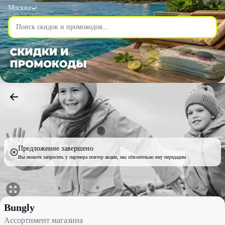
Москва
Предложение завершено
Вы можете запросить у партнера повтор акции, мы обязательно ему передадим
Ассортимент магазина со скидкой 7% - Bungly в Москве
Bungly
Ассортимент магазина