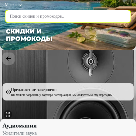
Москва
Предложение завершено
Вы можете запросить у партнера повтор акции, мы обязательно ему передадим
Усилители звука со скидкой до 50% - Аудиомания в Москве
Аудиомания
Усилители звука