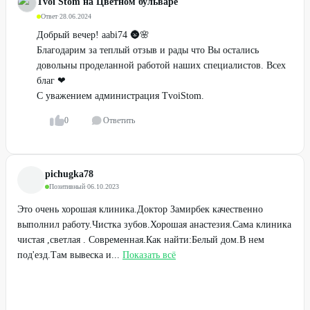
Tvoi Stom на Цветном бульваре
Ответ
·
28.06.2024
Добрый вечер! aabi74 🌚🌸
Благодарим за теплый отзыв и рады что Вы остались
довольны проделанной работой наших специалистов. Всех
благ ❤
С уважением администрация TvoiStom.
0
Ответить
pichugka78
Позитивный
·
06.10.2023
Это очень хорошая клиника.Доктор Замирбек качественно
выполнил работу.Чистка зубов.Хорошая анастезия.Сама клиника
чистая ,светлая . Современная.Как найти:Белый дом.В нем
под'езд.Там вывеска и...
Показать всё