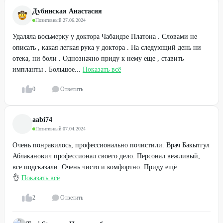
Дубинская Анастасия
Позитивный
·
27.06.2024
Удаляла восьмерку у доктора Чабаидзе Платона . Словами не
описать , какая легкая рука у доктора . На следующий день ни
отека, ни боли . Однозначно приду к нему еще , ставить
импланты . Большое...
Показать всё
0
Ответить
aabi74
Позитивный
·
07.04.2024
Очень понравилось, профессионально почистили. Врач Бакытгул
Аблаканович профессионал своего дело. Персонал вежливый,
все подсказали. Очень чисто и комфортно. Приду ещё
👌
Показать всё
2
Ответить