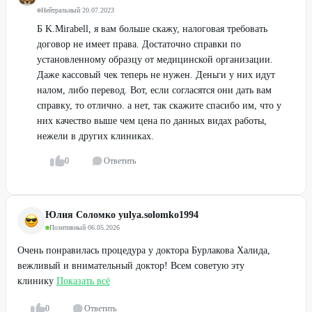
Нейтральный
·
20.07.2023
Б K.Mirabell, я вам больше скажу, налоговая требовать
договор не имеет права. Достаточно справки по
установленному образцу от медицинской организации.
Даже кассовый чек теперь не нужен. Деньги у них идут
налом, либо перевод. Вот, если согласятся они дать вам
справку, то отлично. а нет, так скажите спасибо им, что у
них качество выше чем цена по данных видах работы,
нежели в других клиниках.
0
Ответить
Юлия Соломко yulya.solomko1994
Позитивный
·
06.05.2026
Очень понравилась процедура у доктора Бурлакова Халида,
вежливый и внимательный доктор! Всем советую эту
клинику
Показать всё
0
Ответить