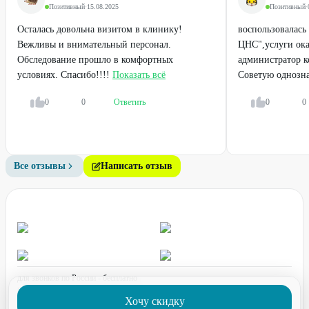
Позитивный
·
15.08.2025
Позитивный
·
Осталась довольна визитом в клинику!
воспользовалась
Вежливы и внимательный персонал.
ЦНС",услуги ока
Обследование прошло в комфортных
администратор к
условиях. Спасибо!!!!
Показать всё
Советую однозна
0
0
Ответить
0
0
Все отзывы
Написать отзыв
для звонков по России - бесплатно
график работы:
ПН-ПТ с 08:00 до 17:00 (по МСК)
Хочу скидку