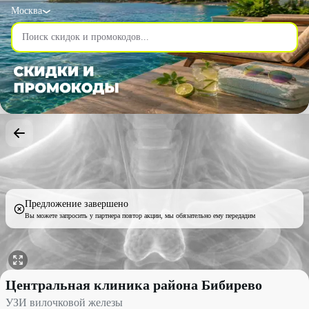
Москва
Предложение завершено
Вы можете запросить у партнера повтор акции, мы обязательно ему передадим
УЗИ вилочковой железы со скидкой 60% - Центральная клиник
Центральная клиника района Бибирево
УЗИ вилочковой железы