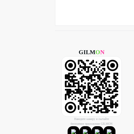
GILM
O
N
Наведите камеру и скачайте
бесплатное приложение GILMON