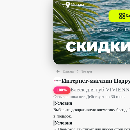
Москва
Ка
Новинки
Летний отдых
Клуб GIL
Главная
Товары
Блеск для губ VIVIENNE SABO - в по
Интернет-магазин Подр
Блеск для губ VIVIENN
100
%
Отзывов пока нет
·
Действует по
30 июня
Условия
Выберите декоративную косметику бренда 
в подарок.
Условия
Промокод действует для любой стоимост