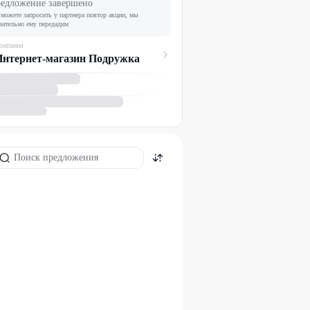
едложение завершено
можете запросить у партнера повтор акции, мы
зательно ему передадим
омпания
Интернет-магазин Подружка