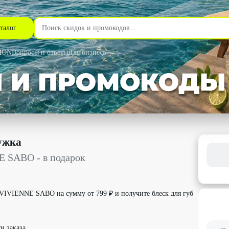
талог
MON
Вопросы и ответы
Для бизнеса
дарок со скидкой 100% - Интернет-магазин Подружка в Москве
ужка
E SABO - в подарок
VIVIENNE SABO на сумму от 799 ₽ и получите блеск для губ
и заказа