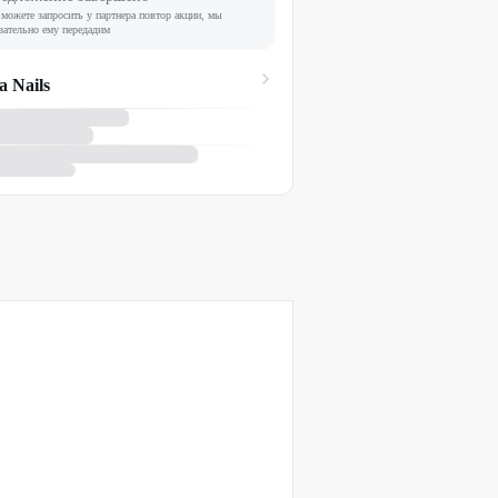
можете запросить у партнера повтор акции, мы
зательно ему передадим
а Nails