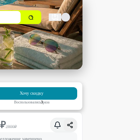
Хочу скидку
Воспользовались
3
раз
а
0
₽
2800
₽
едложение завершено