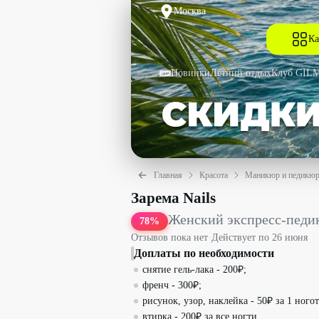
Москва
Ка
Новинки
Летний отдых
Клуб GIL
Главная
Красота
Маникюр и педикю
Женский экспресс-педикюр со скидкой
Зарема Nails
Женский экспресс-педи
78
%
Отзывов пока нет
·
Действует по
26 июня
Доплаты по необходимости
снятие гель-лака - 200₽;
френч - 300₽;
рисунок, узор, наклейка - 50₽ за 1 ногот
втирка - 200₽ за все ногти.