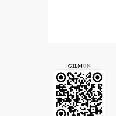
GILM
O
N