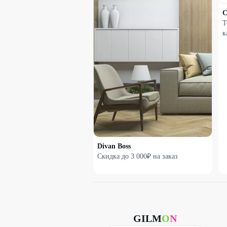
Т
к
Divan Boss
Скидка до 3 000₽ на заказ
GILM
O
N