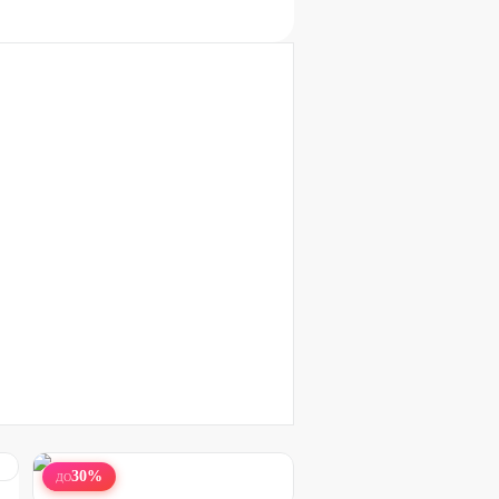
30
%
ДО