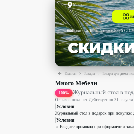
Москва
Ка
Новинки
Летний отдых
Клуб GIL
Главная
Товары
Товары для дома и с
Журнальный стол в подарок со скидк
Много Мебели
Журнальный стол в под
100
%
Отзывов пока нет
·
Действует по
31 августа
Условия
Журнальный стол в подарок при покупке: д
Условия
Введите промокод при оформлении зака