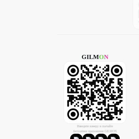
GILM
O
N
Наведите камеру и скачайте
бесплатное приложение GILMON