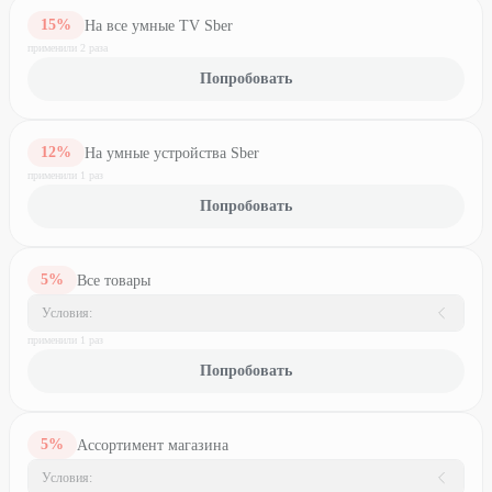
15
%
На все умные TV Sber
применили
2
раз
а
Попробовать
12
%
На умные устройства Sber
применили
1
раз
Попробовать
5
%
Все товары
Условия:
применили
1
раз
Попробовать
5
%
Ассортимент магазина
Условия: