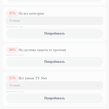
15
%
На все категории
Условия:
применили
7
раз
Попробовать
20
%
На системы защиты от протечек
применили
3
раз
а
Попробовать
15
%
Все умные TV Sber
Условия:
применили
3
раз
а
Попробовать