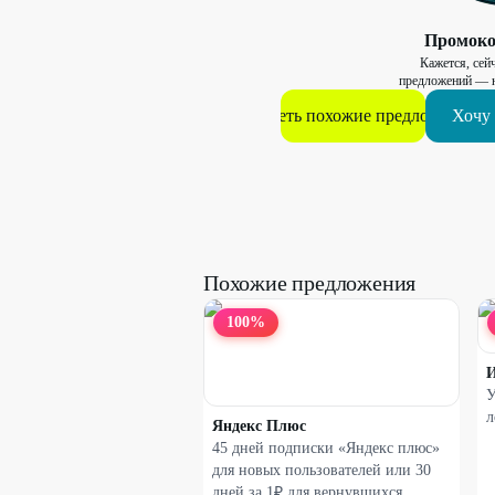
Промок
Кажется, сейч
предложений — н
Смотреть похожие предложения
Хочу 
Похожие предложения
100
%
И
У
л
Яндекс Плюс
45 дней подписки «Яндекс плюс»
для новых пользователей или 30
дней за 1₽ для вернувшихся