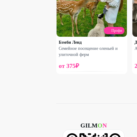
Профи
Бэмби Ленд
Семейное посещение оленьей и
А
улиточной ферм
от
375
₽
GILM
O
N