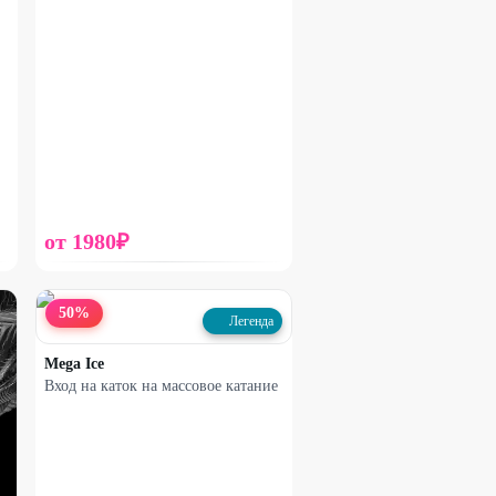
от
1980
₽
50
%
Легенда
Mega Ice
Вход на каток на массовое катание