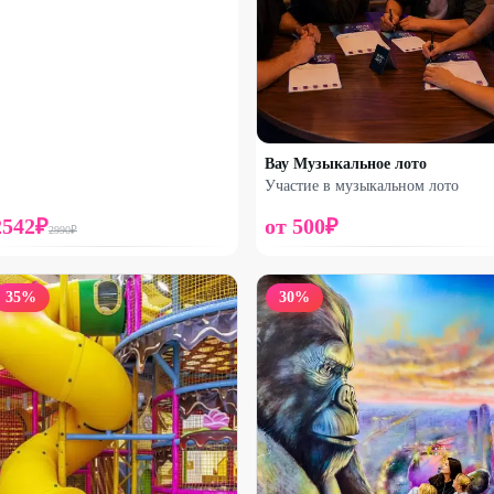
Вау Музыкальное лото
Участие в музыкальном лото
2542
₽
от
500
₽
2990
₽
35
%
30
%