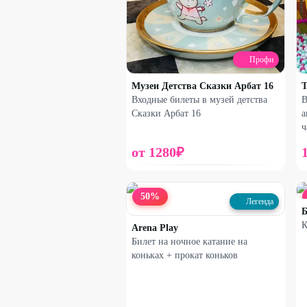
Профи
Музеи Детства Сказки Арбат 16
T
Входные билеты в музей детства
В
Сказки Арбат 16
а
ч
от
1280
₽
50
%
Легенда
Б
К
Arena Play
Билет на ночное катание на
коньках + прокат коньков