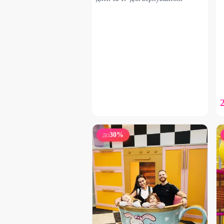
30
%
ДО