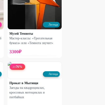
Легенда
Музей Темноты
й
Мастер-классы: «Трогательная
бумага» или «Темнота звучит»
3300
₽
76
%
ДО
Легенда
Прокат в Мытищи
Заезды на квадроциклах,
кроссовых мотоциклах и
питбайках