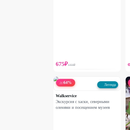
675
₽
1350
₽
64
%
ДО
Легенда
Walkservice
Экскурсия с хаски, северными
оленями и посещением музеев