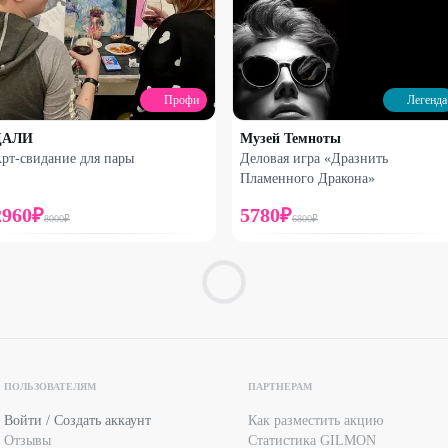
Профи
Легенда
ДАЛИ
Музей Темноты
рт-свидание для пары
Деловая игра «Дразнить
Пламенного Дракона»
2960
₽
5780
₽
8000
₽
6800
₽
ПОЛЬЗОВАТЕЛЯМ
ПАРТНЕРАМ
Войти / Создать аккаунт
Как разместить акцию
Отзывы
Статистика GILMON