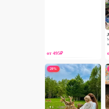
М
м
от
495
₽
20
%