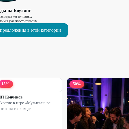
оды на
Боулинг
ас здесь нет активных
о мы уже что-то готовим
предложения в этой категории
15
%
50
%
П Копченов
частие в игре «Музыкальное
ото» на теплоходе