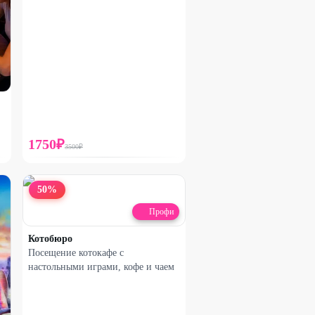
1750
₽
3500
₽
50
%
Профи
Котобюро
Посещение котокафе с
настольными играми, кофе и чаем