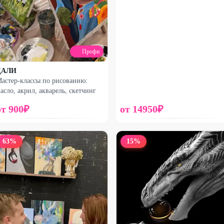
Профи
ДАЛИ
астер-классы по рисованию:
асло, акрил, акварель, скетчинг
от
900
₽
от
14950
₽
63
%
15
%