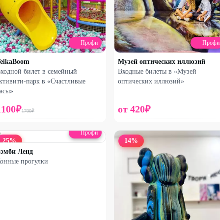
Профи
Профи
eikaBoom
Музей оптических иллюзий
ходной билет в семейный
Входные билеты в «Музей
ктивити-парк в «Счастливые
оптических иллюзий»
асы»
1100
₽
от
420
₽
1700
₽
Профи
25
%
14
%
эмби Ленд
онные прогулки