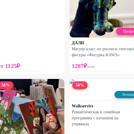
Профи
ДАЛИ
Мастер-класс по росписи гипсово
фигуры «Фигурка KAWS»
от
1125
₽
1287
₽
1500
₽
56
%
50
%
Легенда
Walkservice
Романтическая и семейная
программы с катанием на
упряжках