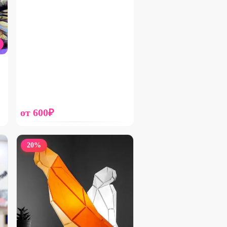
от
600
₽
20
%