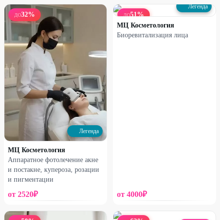
Легенда
32
%
51
%
ДО
ДО
МЦ Косметология
Биоревитализация лица
Легенда
МЦ Косметология
Аппаратное фотолечение акне
и постакне, купероза, розации
и пигментации
от
2520
₽
от
4000
₽