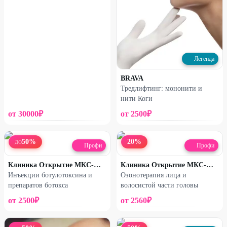
Легенда
BRAVA
Тредлифтинг: мононити и
нити Коги
от
30000
₽
от
2500
₽
50
%
20
%
ДО
Профи
Профи
Клиника Открытие МКС-МЕД
Клиника Открытие МКС-МЕД
Инъекции ботулотоксина и
Озонотерапия лица и
препаратов ботокса
волосистой части головы
от
2500
₽
от
2560
₽