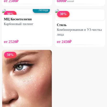
от
2500
₽
6000
₽
10000
₽
Легенда
30
%
30
%
МЦ Косметология
Карбоновый пилинг
Стиль
Комбинированная и УЗ-чистка
лица
от
2520
₽
от
2450
₽
50
%