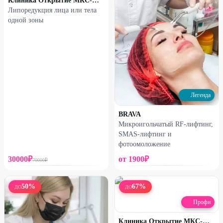
Клиника Открытие МКС-МЕД
Липоредукция лица или тела
одной зоны
Легенда
BRAVA
Микроигольчатый RF-лифтинг,
SMAS-лифтинг и
фотоомоложение
30000
₽
от
1900
₽
70000
₽
50
%
67
%
ДО
ДО
Профи
Клиника Открытие МКС-МЕД