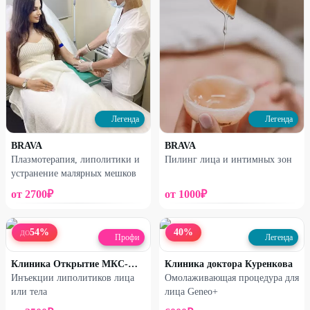
Легенда
Легенда
BRAVA
BRAVA
Плазмотерапия, липолитики и
Пилинг лица и интимных зон
устранение малярных мешков
от
2700
₽
от
1000
₽
54
%
40
%
ДО
Профи
Легенда
Клиника Открытие МКС-МЕД
Клиника доктора Куренкова
Инъекции липолитиков лица
Омолаживающая процедура для
или тела
лица Geneo+