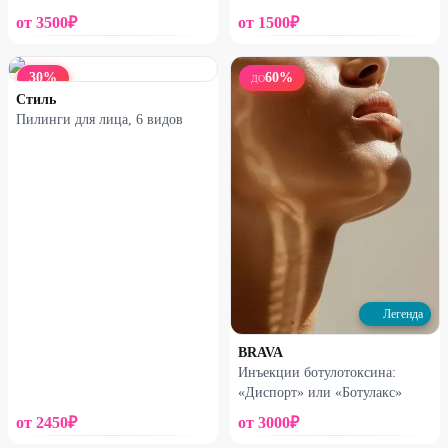
от
3500
₽
от
1500
₽
30
%
60
%
ДО
Стиль
Пилинги для лица, 6 видов
Легенда
BRAVA
Инъекции ботулотоксина:
«Диспорт» или «Ботулакс»
от
2450
₽
от
3000
₽