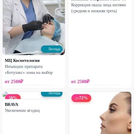
Коррекция овала лица нитями
(средняя и нижняя треть)
Легенда
МЦ Косметология
Инъекции препарата
«Ботулакс» зоны на выбор
от
2500
₽
от
2500
₽
Легенда
50
%
72
%
ДО
BRAVA
Увеличение ягодиц