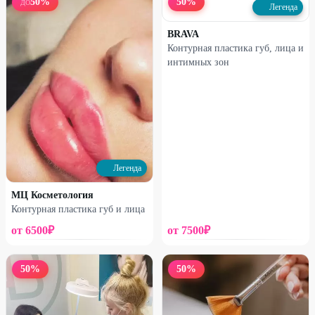
50
%
50
%
ДО
Легенда
BRAVA
Контурная пластика губ, лица и
интимных зон
Легенда
МЦ Косметология
Контурная пластика губ и лица
от
6500
₽
от
7500
₽
50
%
50
%