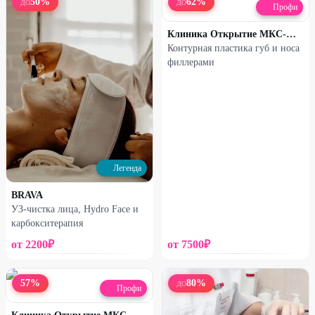
50
%
62
%
ДО
ДО
Профи
Клиника Открытие МКС-МЕД
Контурная пластика губ и носа
филлерами
Легенда
BRAVA
УЗ-чистка лица, Hydro Face и
карбокситерапия
от
2200
₽
от
7500
₽
57
%
80
%
ДО
Профи