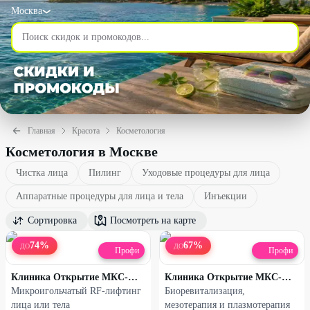
Москва
Главная
Красота
Косметология
Косметология в Москве
Чистка лица
Пилинг
Уходовые процедуры для лица
Аппаратные процедуры для лица и тела
Инъекции
Сортировка
Посмотреть на карте
74
%
67
%
ДО
ДО
Профи
Профи
Клиника Открытие МКС-МЕД
Клиника Открытие МКС-МЕД
Микроигольчатый RF-лифтинг
Биоревитализация,
лица или тела
мезотерапия и плазмотерапия